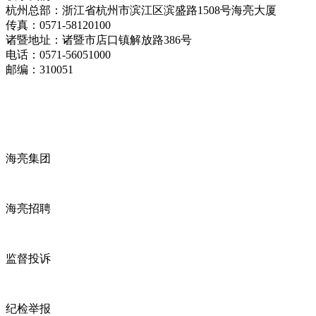
杭州总部：浙江省杭州市滨江区滨盛路1508号海亮大厦
传真：0571-58120100
诸暨地址：诸暨市店口镇解放路386号
电话：0571-56051000
邮编：310051
海亮集团
海亮招聘
监督投诉
纪检举报